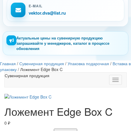
E-MAIL
vektor.dva@list.ru
Актуальные цены на сувенирную продукцию
запрашивайте у менеджеров, каталог в процессе
обновления
Главная
/
Сувенирная продукция
/
Упаковка подарочная
/
Вставка в
упаковку
/
Ложемент Edge Box C
Сувенирная продукция
Toggle
navigati
Ложемент Edge Box C
0
₽