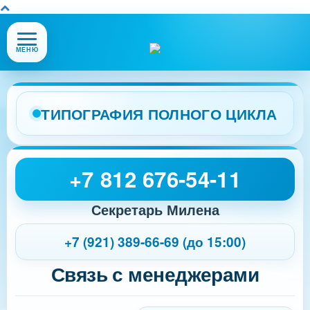
Открыть
МЕНЮ
или
закрыть
меню
сайта
ТИПОГРАФИЯ ПОЛНОГО ЦИКЛА
+7 812 676-54-11
Секретарь Милена
+7 (921) 389-66-69 (до 15:00)
Связь с менеджерами