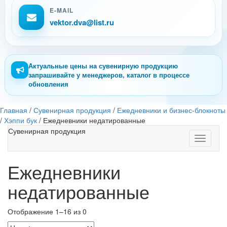
E-MAIL
vektor.dva@list.ru
Актуальные цены на сувенирную продукцию
запрашивайте у менеджеров, каталог в процессе
обновления
Главная
/
Сувенирная продукция
/
Ежедневники и бизнес-блокноты
/
Хэппи бук
/
Ежедневники недатированные
Сувенирная продукция
Toggle
navigati
Ежедневники
недатированные
Отображение 1–16 из 0