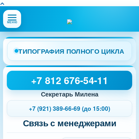
Открыть
МЕНЮ
или
закрыть
меню
сайта
ТИПОГРАФИЯ ПОЛНОГО ЦИКЛА
+7 812 676-54-11
Секретарь Милена
+7 (921) 389-66-69 (до 15:00)
Связь с менеджерами