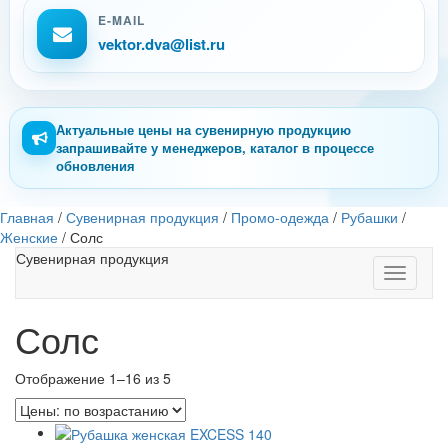
E-MAIL
vektor.dva@list.ru
Актуальные цены на сувенирную продукцию
запрашивайте у менеджеров, каталог в процессе
обновления
Главная
/
Сувенирная продукция
/
Промо-одежда
/
Рубашки
/
Женские
/
Солс
Сувенирная продукция
Toggle
navigati
Солс
Отображение 1–16 из 5