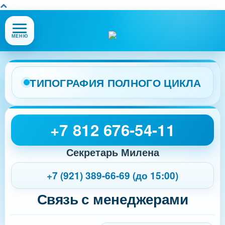
Открыть
МЕНЮ
или
закрыть
меню
сайта
ТИПОГРАФИЯ ПОЛНОГО ЦИКЛА
+7 812 676-54-11
Секретарь Милена
+7 (921) 389-66-69 (до 15:00)
Связь с менеджерами