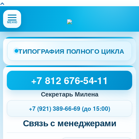
Открыть
МЕНЮ
или
закрыть
меню
сайта
ТИПОГРАФИЯ ПОЛНОГО ЦИКЛА
+7 812 676-54-11
Секретарь Милена
+7 (921) 389-66-69 (до 15:00)
Связь с менеджерами