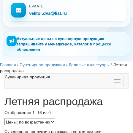
E-MAIL
vektor.dva@list.ru
Актуальные цены на сувенирную продукцию
запрашивайте у менеджеров, каталог в процессе
обновления
Главная
/
Сувенирная продукция
/
Деловые аксессуары
/
Летняя
распродажа
Сувенирная продукция
Toggle
navigati
Летняя распродажа
Отображение 1–16 из 0
Сувенирная продукция на заказ, с логотипом или