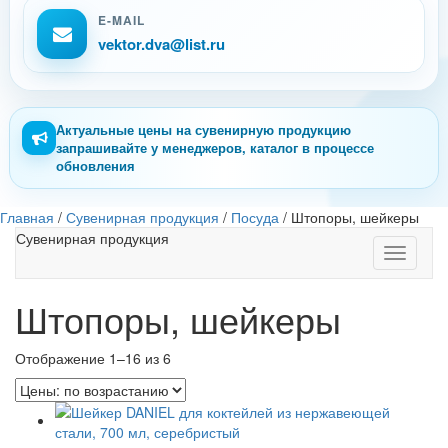
E-MAIL
vektor.dva@list.ru
Актуальные цены на сувенирную продукцию
запрашивайте у менеджеров, каталог в процессе
обновления
Главная
/
Сувенирная продукция
/
Посуда
/
Штопоры, шейкеры
Сувенирная продукция
Toggle
navigati
Штопоры, шейкеры
Отображение 1–16 из 6