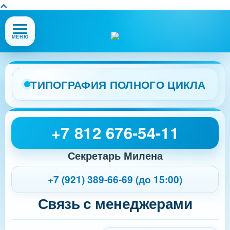
Открыть
МЕНЮ
или
закрыть
меню
сайта
ТИПОГРАФИЯ ПОЛНОГО ЦИКЛА
+7 812 676-54-11
Секретарь Милена
+7 (921) 389-66-69 (до 15:00)
Связь с менеджерами