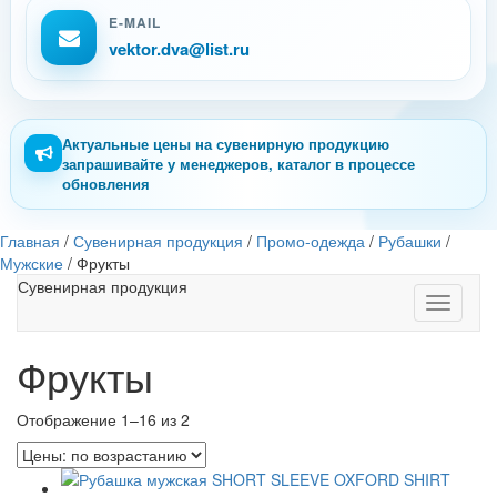
E-MAIL
vektor.dva@list.ru
Актуальные цены на сувенирную продукцию
запрашивайте у менеджеров, каталог в процессе
обновления
Главная
/
Сувенирная продукция
/
Промо-одежда
/
Рубашки
/
Мужские
/
Фрукты
Сувенирная продукция
Toggle
navigati
Фрукты
Отображение 1–16 из 2