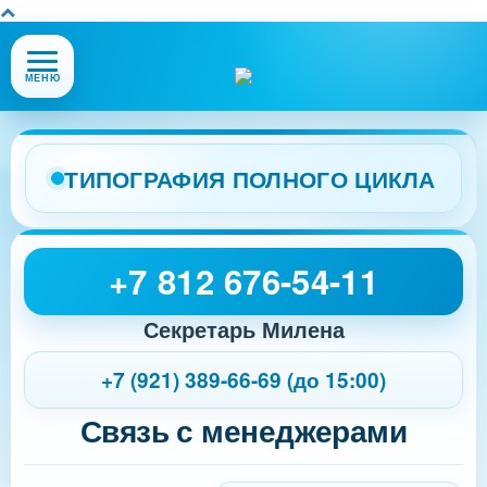
Открыть
МЕНЮ
или
закрыть
меню
сайта
ТИПОГРАФИЯ ПОЛНОГО ЦИКЛА
+7 812 676-54-11
Секретарь Милена
+7 (921) 389-66-69 (до 15:00)
Связь с менеджерами