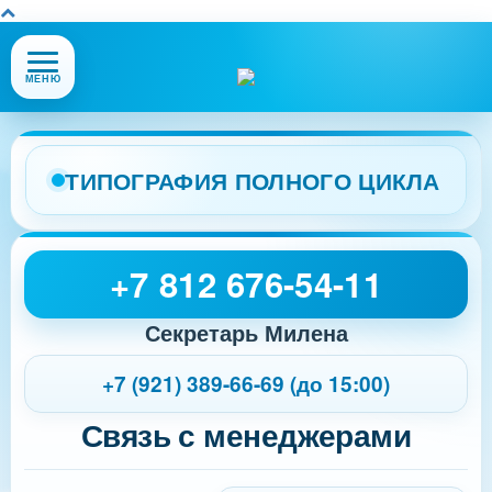
Открыть
МЕНЮ
или
закрыть
меню
сайта
ТИПОГРАФИЯ ПОЛНОГО ЦИКЛА
+7 812 676-54-11
Секретарь Милена
+7 (921) 389-66-69 (до 15:00)
Связь с менеджерами