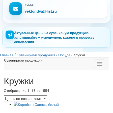
E-MAIL
vektor.dva@list.ru
Актуальные цены на сувенирную продукцию
запрашивайте у менеджеров, каталог в процессе
обновления
Главная
/
Сувенирная продукция
/
Посуда
/
Кружки
Сувенирная продукция
Toggle
navigati
Кружки
Отображение 1–16 из 1554