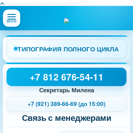
Открыть
МЕНЮ
или
закрыть
меню
сайта
ТИПОГРАФИЯ ПОЛНОГО ЦИКЛА
+7 812 676-54-11
Секретарь Милена
+7 (921) 389-66-69 (до 15:00)
Связь с менеджерами