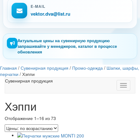
E-MAIL
vektor.dva@list.ru
Актуальные цены на сувенирную продукцию
запрашивайте у менеджеров, каталог в процессе
обновления
Главная
/
Сувенирная продукция
/
Промо-одежда
/
Шапки, шарфы,
перчатки
/
Хэппи
Сувенирная продукция
Toggle
navigati
Хэппи
Отображение 1–16 из 73