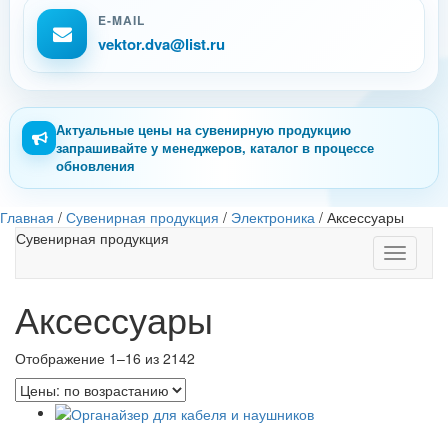
E-MAIL
vektor.dva@list.ru
Актуальные цены на сувенирную продукцию
запрашивайте у менеджеров, каталог в процессе
обновления
Главная
/
Сувенирная продукция
/
Электроника
/
Аксессуары
Сувенирная продукция
Toggle
navigati
Аксессуары
Отображение 1–16 из 2142