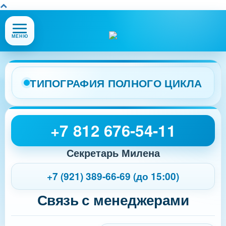
Открыть
МЕНЮ
или
закрыть
меню
сайта
ТИПОГРАФИЯ ПОЛНОГО ЦИКЛА
+7 812 676-54-11
Секретарь Милена
+7 (921) 389-66-69 (до 15:00)
Связь с менеджерами