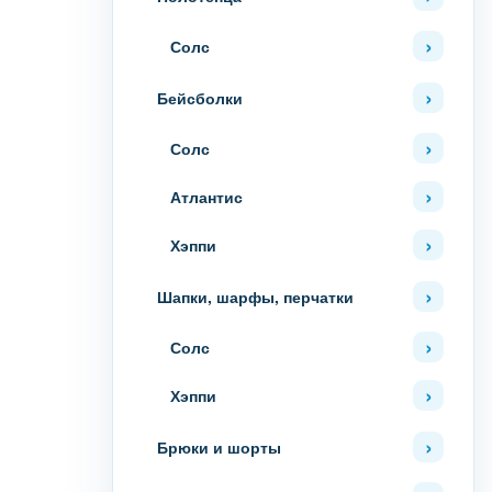
Солс
Бейсболки
Солс
Атлантис
Хэппи
Шапки, шарфы, перчатки
Солс
Хэппи
Брюки и шорты