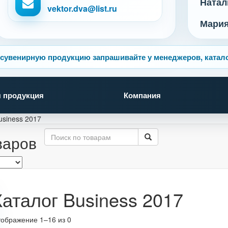
Натал
vektor.dva@list.ru
Мари
сувенирную продукцию запрашивайте у менеджеров, катало
 продукция
Компания
usiness 2017
варов
Каталог Business 2017
ображение 1–16 из 0