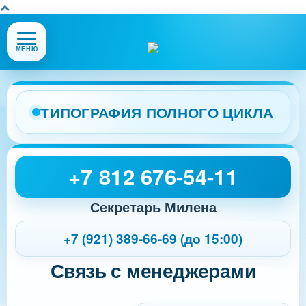
Открыть
МЕНЮ
или
закрыть
меню
сайта
ТИПОГРАФИЯ ПОЛНОГО ЦИКЛА
+7 812 676-54-11
Секретарь Милена
+7 (921) 389-66-69 (до 15:00)
Связь с менеджерами