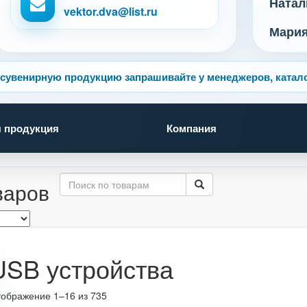
Натал
vektor.dva@list.ru
Мари
сувенирную продукцию запрашивайте у менеджеров, катало
 продукция
Компания
варов
USB устройства
ображение 1–16 из 735