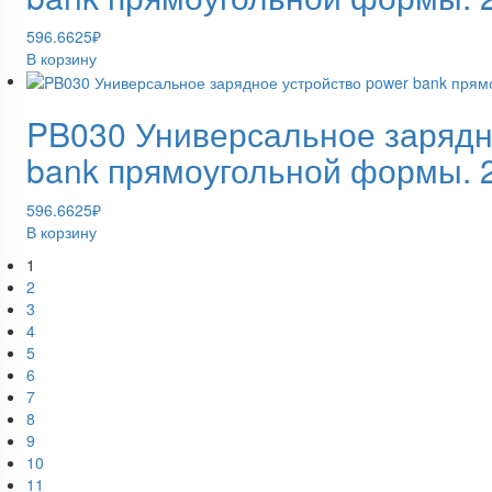
596.6625
₽
В корзину
PB030 Универсальное зарядн
bank прямоугольной формы.
596.6625
₽
В корзину
1
2
3
4
5
6
7
8
9
10
11