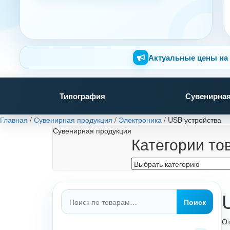
Актуальные цены на 
Типография
Сувенирная
Главная
/
Сувенирная продукция
/
Электроника
/
USB устройства
Сувенирная продукция
Категории то
Искать:
Поиск
От