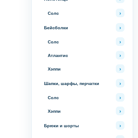
Солс
Бейсболки
Солс
Атлантис
Хэппи
Шапки, шарфы, перчатки
Солс
Хэппи
Брюки и шорты