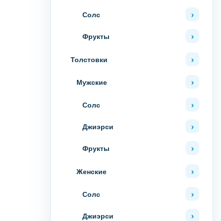
Солс
Фрукты
Толстовки
Мужские
Солс
Джиэрси
Фрукты
Женские
Солс
Джиэрси