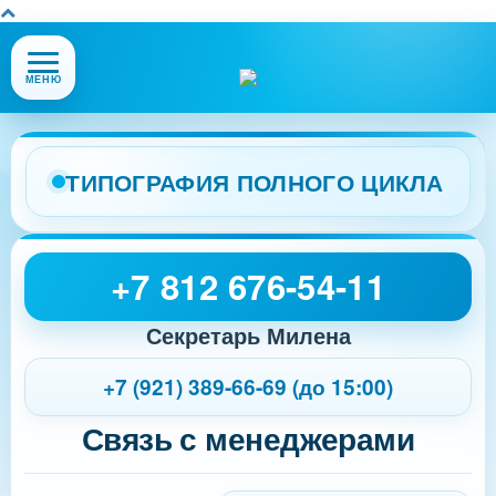
Открыть
МЕНЮ
или
закрыть
меню
сайта
ТИПОГРАФИЯ ПОЛНОГО ЦИКЛА
+7 812 676-54-11
Секретарь Милена
+7 (921) 389-66-69 (до 15:00)
Связь с менеджерами