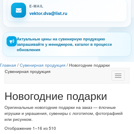
E-MAIL
vektor.dva@list.ru
Актуальные цены на сувенирную продукцию
запрашивайте у менеджеров, каталог в процессе
обновления
Главная
/
Сувенирная продукция
/
Новогодние подарки
Сувенирная продукция
Toggle
navigati
Новогодние подарки
Оригинальные новогодние подарки на заказ — ёлочные
игрушки и украшения, сувениры с логотипом, фотографией
или рисунком.
Отображение 1–16 из 510