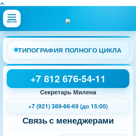
Открыть
МЕНЮ
или
закрыть
меню
сайта
ТИПОГРАФИЯ ПОЛНОГО ЦИКЛА
+7 812 676-54-11
Секретарь Милена
+7 (921) 389-66-69 (до 15:00)
Связь с менеджерами