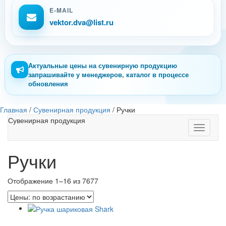
E-MAIL
vektor.dva@list.ru
Актуальные цены на сувенирную продукцию
запрашивайте у менеджеров, каталог в процессе
обновления
Главная
/
Сувенирная продукция
/
Ручки
Сувенирная продукция
Toggle
navigati
Ручки
Отображение 1–16 из 7677