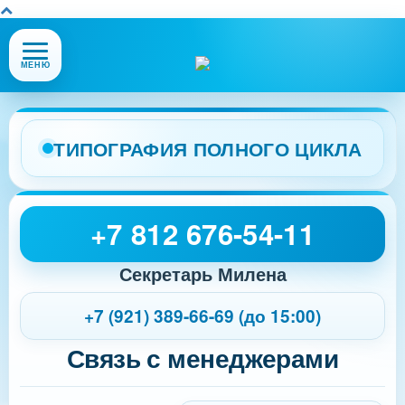
Открыть
МЕНЮ
или
закрыть
меню
сайта
ТИПОГРАФИЯ ПОЛНОГО ЦИКЛА
+7 812 676-54-11
Секретарь Милена
+7 (921) 389-66-69 (до 15:00)
Связь с менеджерами