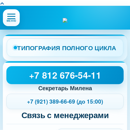
Открыть
МЕНЮ
или
закрыть
меню
сайта
ТИПОГРАФИЯ ПОЛНОГО ЦИКЛА
+7 812 676-54-11
Секретарь Милена
+7 (921) 389-66-69 (до 15:00)
Связь с менеджерами