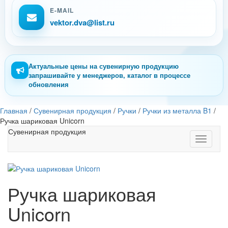
E-MAIL
vektor.dva@list.ru
Актуальные цены на сувенирную продукцию
запрашивайте у менеджеров, каталог в процессе
обновления
Главная
/
Сувенирная продукция
/
Ручки
/
Ручки из металла B1
/
Ручка шариковая Unicorn
Сувенирная продукция
Toggle
navigati
Ручка шариковая
Unicorn