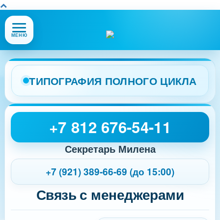
Открыть
МЕНЮ
или
закрыть
меню
сайта
ТИПОГРАФИЯ ПОЛНОГО ЦИКЛА
+7 812 676-54-11
Секретарь Милена
+7 (921) 389-66-69 (до 15:00)
Связь с менеджерами