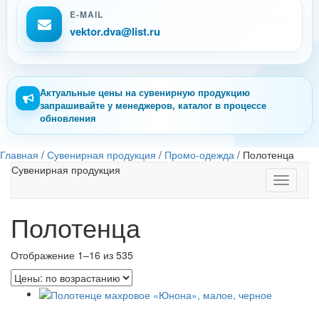
E-MAIL
vektor.dva@list.ru
Актуальные цены на сувенирную продукцию
запрашивайте у менеджеров, каталог в процессе
обновления
Главная
/
Сувенирная продукция
/
Промо-одежда
/
Полотенца
Сувенирная продукция
Toggle
navigati
Полотенца
Отображение 1–16 из 535