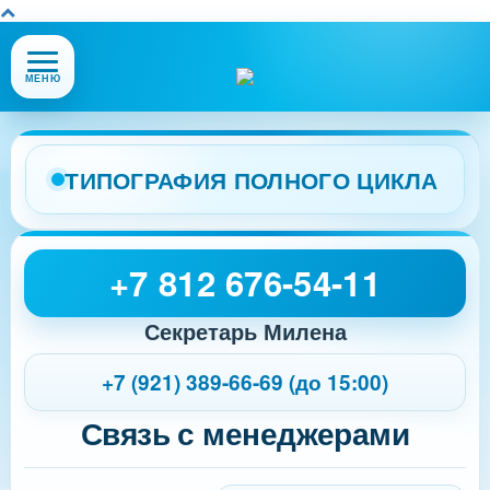
Открыть
МЕНЮ
или
закрыть
меню
сайта
ТИПОГРАФИЯ ПОЛНОГО ЦИКЛА
+7 812 676-54-11
Секретарь Милена
+7 (921) 389-66-69 (до 15:00)
Связь с менеджерами