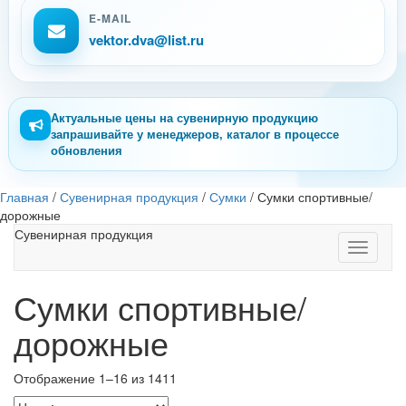
E-MAIL
vektor.dva@list.ru
Актуальные цены на сувенирную продукцию
запрашивайте у менеджеров, каталог в процессе
обновления
Главная
/
Сувенирная продукция
/
Сумки
/
Сумки спортивные/
дорожные
Сувенирная продукция
Toggle
navigati
Сумки спортивные/
дорожные
Отображение 1–16 из 1411