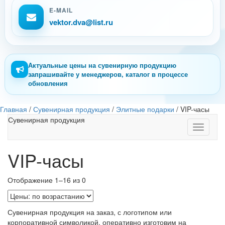
E-MAIL
vektor.dva@list.ru
Актуальные цены на сувенирную продукцию
запрашивайте у менеджеров, каталог в процессе
обновления
Главная
/
Сувенирная продукция
/
Элитные подарки
/
VIP-часы
Сувенирная продукция
Toggle
navigati
VIP-часы
Отображение 1–16 из 0
Сувенирная продукция на заказ, с логотипом или
корпоративной символикой, оперативно изготовим на