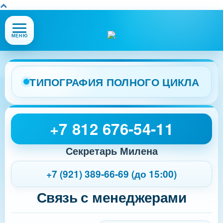
Открыть
МЕНЮ
или
закрыть
меню
сайта
ТИПОГРАФИЯ ПОЛНОГО ЦИКЛА
+7 812 676-54-11
Секретарь Милена
+7 (921) 389-66-69 (до 15:00)
Связь с менеджерами