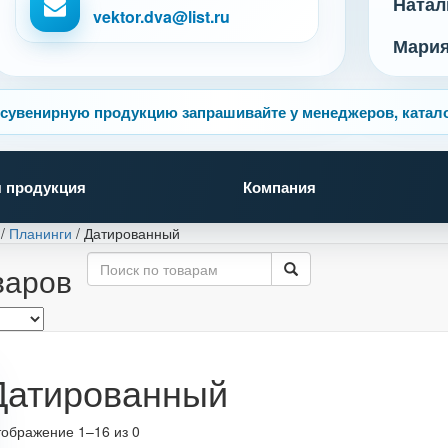
Натал
vektor.dva@list.ru
Мари
сувенирную продукцию запрашивайте у менеджеров, катало
 продукция
Компания
/
Планинги
/
Датированный
варов
Датированный
ображение 1–16 из 0