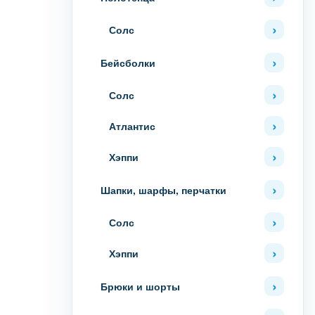
Солс
Бейсболки
Солс
Атлантис
Хэппи
Шапки, шарфы, перчатки
Солс
Хэппи
Брюки и шорты