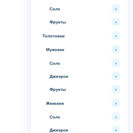
Солс
Фрукты
Толстовки
Мужские
Солс
Джиэрси
Фрукты
Женские
Солс
Джиэрси