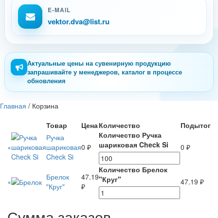
E-MAIL
vektor.dva@list.ru
Актуальные цены на сувенирную продукцию
запрашивайте у менеджеров, каталог в процессе
обновления
Главная
/
Корзина
Товар
Цена
Количество
Подытог
Количество Ручка
Ручка
шариковая Check Si
×
шариковая
0
₽
0
₽
Check Si
Количество Брелок
Брелок
47.19
"Круг"
×
47.19
₽
"Круг"
₽
Сумма заказов