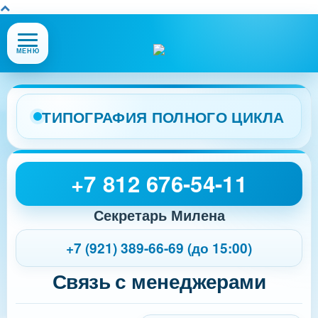
Открыть
МЕНЮ
или
закрыть
меню
сайта
ТИПОГРАФИЯ ПОЛНОГО ЦИКЛА
+7 812 676-54-11
Секретарь Милена
+7 (921) 389-66-69 (до 15:00)
Связь с менеджерами