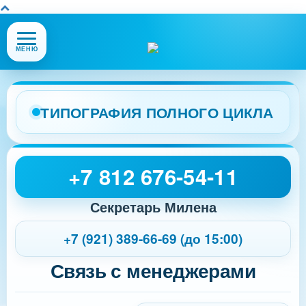
Открыть
МЕНЮ
или
закрыть
меню
сайта
ТИПОГРАФИЯ ПОЛНОГО ЦИКЛА
+7 812 676-54-11
Секретарь Милена
+7 (921) 389-66-69 (до 15:00)
Связь с менеджерами