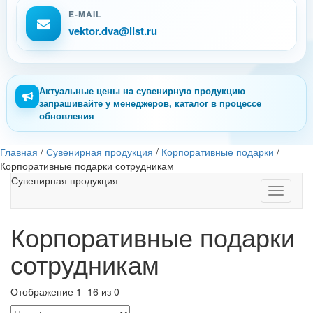
E-MAIL
vektor.dva@list.ru
Актуальные цены на сувенирную продукцию
запрашивайте у менеджеров, каталог в процессе
обновления
Главная
/
Сувенирная продукция
/
Корпоративные подарки
/
Корпоративные подарки сотрудникам
Сувенирная продукция
Toggle
navigati
Корпоративные подарки
сотрудникам
Отображение 1–16 из 0