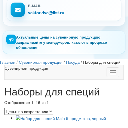
E-MAIL
vektor.dva@list.ru
Актуальные цены на сувенирную продукцию
запрашивайте у менеджеров, каталог в процессе
обновления
Главная
/
Сувенирная продукция
/
Посуда
/
Наборы для специй
Сувенирная продукция
Toggle
navigati
Наборы для специй
Отображение 1–16 из 1