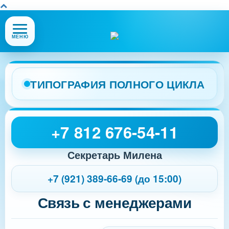
Открыть
МЕНЮ
или
закрыть
меню
сайта
ТИПОГРАФИЯ ПОЛНОГО ЦИКЛА
+7 812 676-54-11
Секретарь Милена
+7 (921) 389-66-69 (до 15:00)
Связь с менеджерами