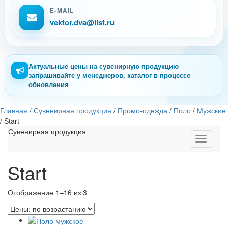
E-MAIL
vektor.dva@list.ru
Актуальные цены на сувенирную продукцию
запрашивайте у менеджеров, каталог в процессе
обновления
Главная
/
Сувенирная продукция
/
Промо-одежда
/
Поло
/
Мужские
/
Start
Сувенирная продукция
Toggle
navigati
Start
Отображение 1–16 из 3