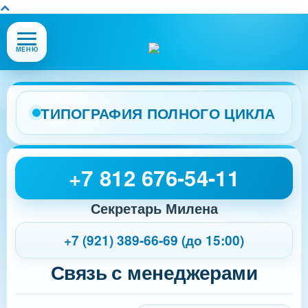
Открыть
МЕНЮ
или
закрыть
меню
сайта
ТИПОГРАФИЯ ПОЛНОГО ЦИКЛА
+7 812 676-54-11
Секретарь Милена
+7 (921) 389-66-69 (до 15:00)
Связь с менеджерами