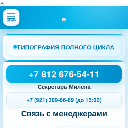
Открыть
МЕНЮ
или
закрыть
меню
сайта
ТИПОГРАФИЯ ПОЛНОГО ЦИКЛА
+7 812 676-54-11
Секретарь Милена
+7 (921) 389-66-69 (до 15:00)
Связь с менеджерами