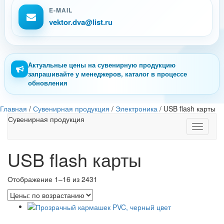
E-MAIL
vektor.dva@list.ru
Актуальные цены на сувенирную продукцию
запрашивайте у менеджеров, каталог в процессе
обновления
Главная
/
Сувенирная продукция
/
Электроника
/
USB flash карты
Сувенирная продукция
Toggle
navigati
USB flash карты
Отображение 1–16 из 2431