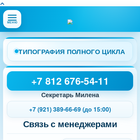
Открыть
МЕНЮ
или
закрыть
меню
сайта
ТИПОГРАФИЯ ПОЛНОГО ЦИКЛА
+7 812 676-54-11
Секретарь Милена
+7 (921) 389-66-69 (до 15:00)
Связь с менеджерами