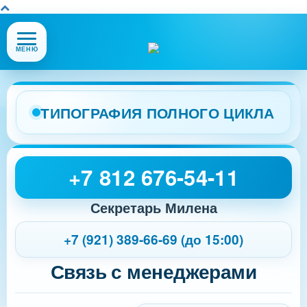
Открыть
МЕНЮ
или
закрыть
меню
сайта
ТИПОГРАФИЯ ПОЛНОГО ЦИКЛА
+7 812 676-54-11
Секретарь Милена
+7 (921) 389-66-69 (до 15:00)
Связь с менеджерами