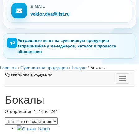
E-MAIL
vektor.dva@list.ru
Актуальные цены на сувенирную продукцию
запрашивайте у менеджеров, каталог в процессе
обновления
Главная
/
Сувенирная продукция
/
Посуда
/
Бокалы
Сувенирная продукция
Toggle
navigati
Бокалы
Отображение 1–16 из 244