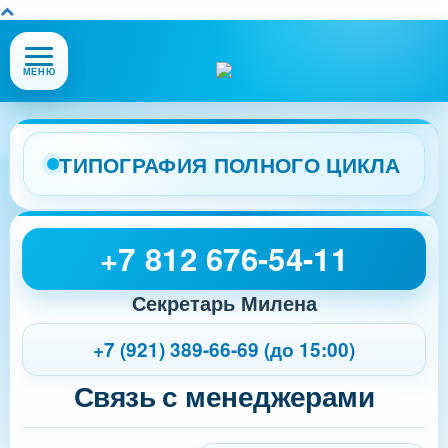
Открыть
МЕНЮ
или
закрыть
меню
сайта
ТИПОГРАФИЯ ПОЛНОГО ЦИКЛА
+7 812 676-54-11
Секретарь Милена
+7 (921) 389-66-69 (до 15:00)
Связь с менеджерами