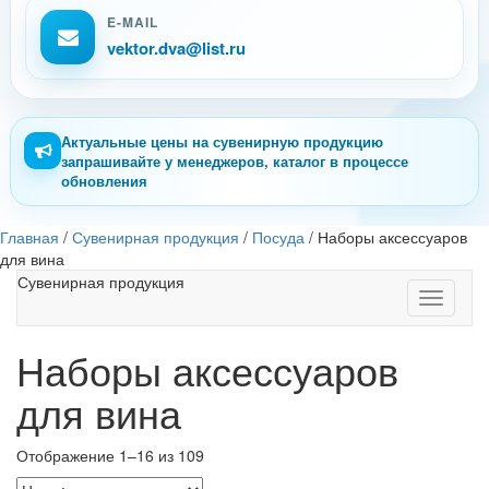
E-MAIL
vektor.dva@list.ru
Актуальные цены на сувенирную продукцию
запрашивайте у менеджеров, каталог в процессе
обновления
Главная
/
Сувенирная продукция
/
Посуда
/
Наборы аксессуаров
для вина
Сувенирная продукция
Toggle
navigati
Наборы аксессуаров
для вина
Отображение 1–16 из 109