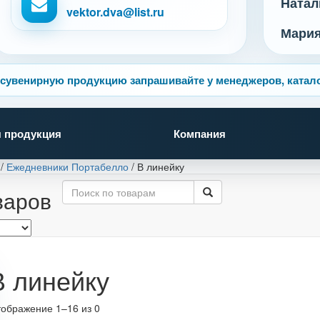
Натал
vektor.dva@list.ru
Мари
сувенирную продукцию запрашивайте у менеджеров, катало
 продукция
Компания
/
Ежедневники Портабелло
/
В линейку
варов
В линейку
ображение 1–16 из 0