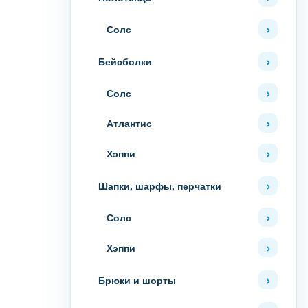
Солс
Бейсболки
Солс
Атлантис
Хэппи
Шапки, шарфы, перчатки
Солс
Хэппи
Брюки и шорты