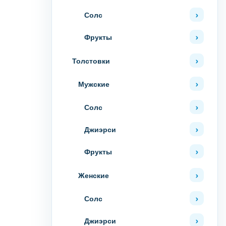
Солс
Фрукты
Толстовки
Мужские
Солс
Джиэрси
Фрукты
Женские
Солс
Джиэрси