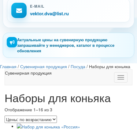
E-MAIL
vektor.dva@list.ru
Актуальные цены на сувенирную продукцию
запрашивайте у менеджеров, каталог в процессе
обновления
Главная
/
Сувенирная продукция
/
Посуда
/
Наборы для коньяка
Сувенирная продукция
Toggle
navigati
Наборы для коньяка
Отображение 1–16 из 3