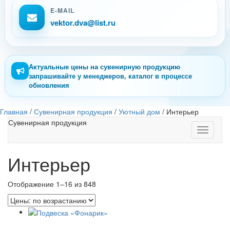
E-MAIL
vektor.dva@list.ru
Актуальные цены на сувенирную продукцию
запрашивайте у менеджеров, каталог в процессе
обновления
Главная
/
Сувенирная продукция
/
Уютный дом
/
Интерьер
Сувенирная продукция
Toggle
navigati
Интерьер
Отображение 1–16 из 848