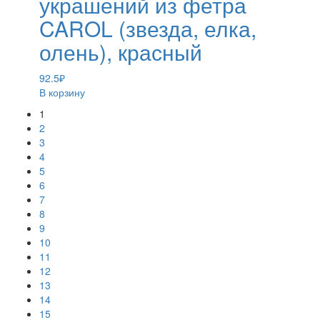
украшений из фетра
CAROL (звезда, елка,
олень), красный
92.5
₽
В корзину
1
2
3
4
5
6
7
8
9
10
11
12
13
14
15