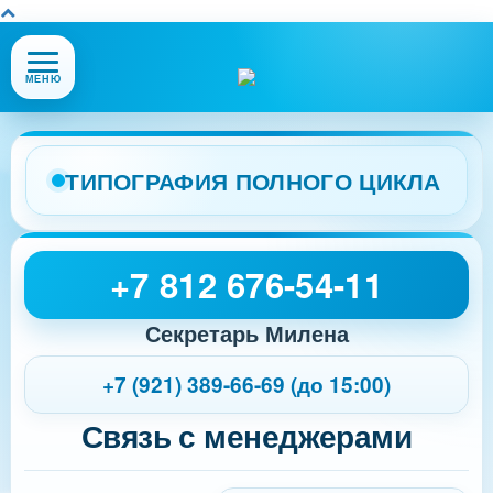
Открыть
МЕНЮ
или
закрыть
меню
сайта
ТИПОГРАФИЯ ПОЛНОГО ЦИКЛА
+7 812 676-54-11
Секретарь Милена
+7 (921) 389-66-69 (до 15:00)
Связь с менеджерами