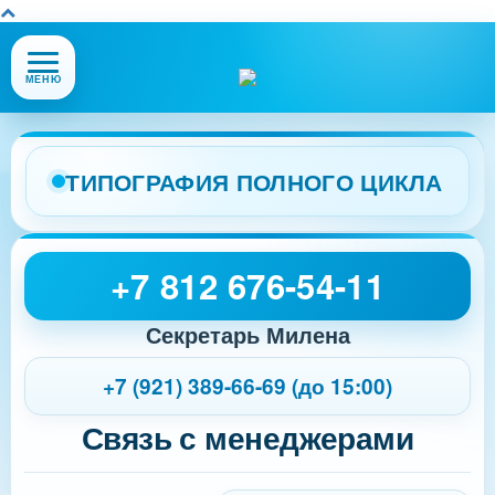
Открыть
МЕНЮ
или
закрыть
меню
сайта
ТИПОГРАФИЯ ПОЛНОГО ЦИКЛА
+7 812 676-54-11
Секретарь Милена
+7 (921) 389-66-69 (до 15:00)
Связь с менеджерами