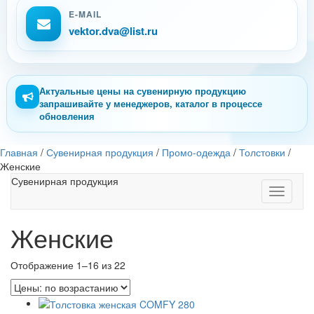
E-MAIL
vektor.dva@list.ru
Актуальные цены на сувенирную продукцию
запрашивайте у менеджеров, каталог в процессе
обновления
Главная
/
Сувенирная продукция
/
Промо-одежда
/
Толстовки
/
Женские
Сувенирная продукция
Toggle
navigati
Женские
Отображение 1–16 из 22