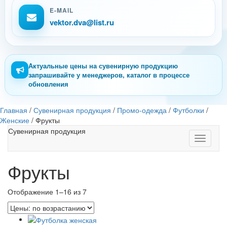
E-MAIL
vektor.dva@list.ru
Актуальные цены на сувенирную продукцию
запрашивайте у менеджеров, каталог в процессе
обновления
Главная
/
Сувенирная продукция
/
Промо-одежда
/
Футболки
/
Женские
/
Фрукты
Сувенирная продукция
Toggle
navigati
Фрукты
Отображение 1–16 из 7