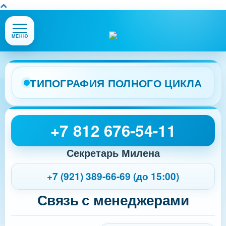
Открыть
МЕНЮ
или
закрыть
меню
сайта
ТИПОГРАФИЯ ПОЛНОГО ЦИКЛА
+7 812 676-54-11
Секретарь Милена
+7 (921) 389-66-69 (до 15:00)
Связь с менеджерами