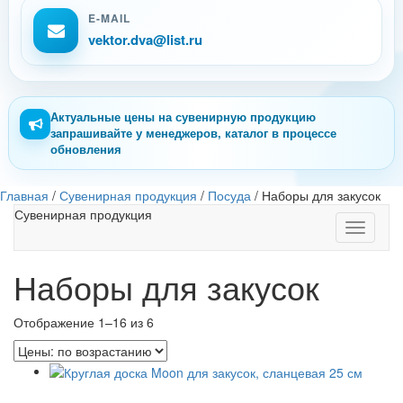
E-MAIL
vektor.dva@list.ru
Актуальные цены на сувенирную продукцию
запрашивайте у менеджеров, каталог в процессе
обновления
Главная
/
Сувенирная продукция
/
Посуда
/
Наборы для закусок
Сувенирная продукция
Toggle
navigati
Наборы для закусок
Отображение 1–16 из 6