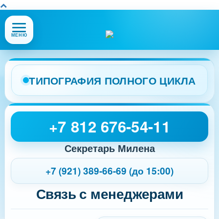
Открыть
МЕНЮ
или
закрыть
меню
сайта
ТИПОГРАФИЯ ПОЛНОГО ЦИКЛА
+7 812 676-54-11
Секретарь Милена
+7 (921) 389-66-69 (до 15:00)
Связь с менеджерами