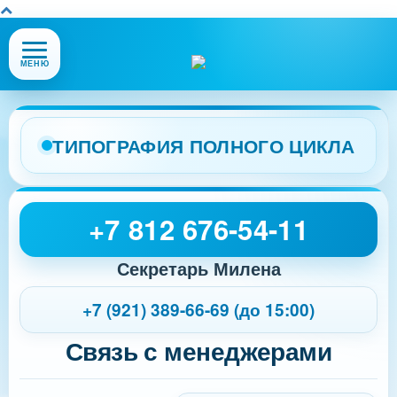
Открыть
МЕНЮ
или
закрыть
меню
сайта
ТИПОГРАФИЯ ПОЛНОГО ЦИКЛА
+7 812 676-54-11
Секретарь Милена
+7 (921) 389-66-69 (до 15:00)
Связь с менеджерами