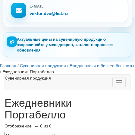
E-MAIL
vektor.dva@list.ru
Актуальные цены на сувенирную продукцию
запрашивайте у менеджеров, каталог в процессе
обновления
Главная
/
Сувенирная продукция
/
Ежедневники и бизнес-блокноты
/
Ежедневники Портабелло
Сувенирная продукция
Toggle
navigati
Ежедневники
Портабелло
Отображение 1–16 из 0