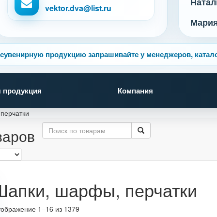
Натал
vektor.dva@list.ru
Мари
сувенирную продукцию запрашивайте у менеджеров, катало
 продукция
Компания
перчатки
варов
Шапки, шарфы, перчатки
ображение 1–16 из 1379