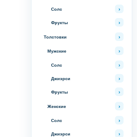
Солс
Фрукты
Толстовки
Мужские
Солс
Джиэрси
Фрукты
Женские
Солс
Джиэрси