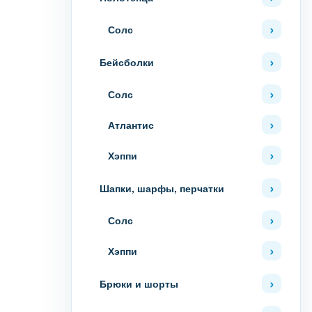
Солс
Бейсболки
Солс
Атлантис
Хэппи
Шапки, шарфы, перчатки
Солс
Хэппи
Брюки и шорты