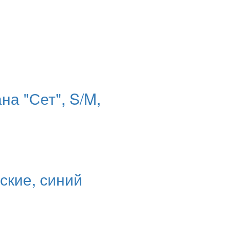
на "Сет", S/M,
ские, синий