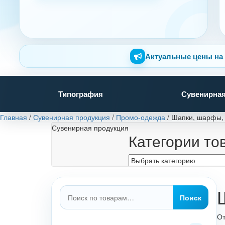
Актуальные цены на 
Типография
Сувенирная
Главная
/
Сувенирная продукция
/
Промо-одежда
/
Шапки, шарфы, 
Сувенирная продукция
Категории то
Искать:
Поиск
От