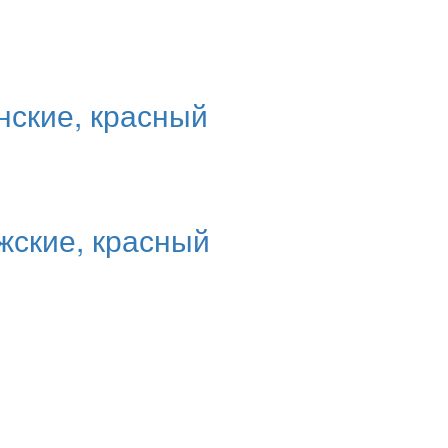
нские, красный
жские, красный