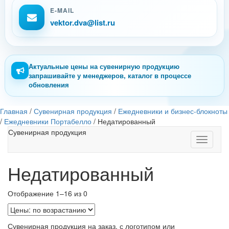
E-MAIL
vektor.dva@list.ru
Актуальные цены на сувенирную продукцию
запрашивайте у менеджеров, каталог в процессе
обновления
Главная
/
Сувенирная продукция
/
Ежедневники и бизнес-блокноты
/
Ежедневники Портабелло
/
Недатированный
Сувенирная продукция
Toggle
navigati
Недатированный
Отображение 1–16 из 0
Сувенирная продукция на заказ, с логотипом или