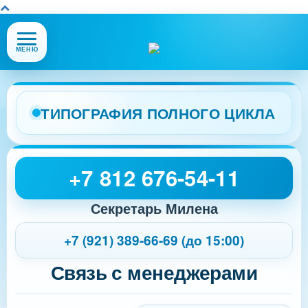
Открыть
МЕНЮ
или
закрыть
меню
сайта
ТИПОГРАФИЯ ПОЛНОГО ЦИКЛА
+7 812 676-54-11
Секретарь Милена
+7 (921) 389-66-69 (до 15:00)
Связь с менеджерами