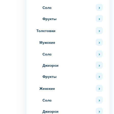
Солс
Фрукты
Толстовки
Мужские
Солс
Джиэрси
Фрукты
Женские
Солс
Джиэрси