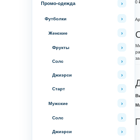
0
Промо-одежда
Футболки
Ар
Женские
Ме
Фрукты
ра
за
Солс
Джиэрси
Старт
В
Мужские
М
Солс
Джиэрси