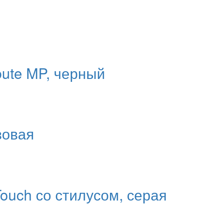
bute MP, черный
зовая
Touch со стилусом, серая