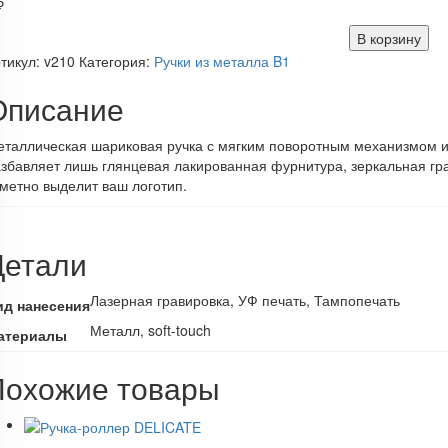
₽
В корзину
тикул:
v210
Категория:
Ручки из металла B1
Описание
таллическая шариковая ручка с мягким поворотным механизмом и 
збавляет лишь глянцевая лакированная фурнитура, зеркальная гра
метно выделит ваш логотип.
Детали
Лазерная гравировка, УФ печать, Тампопечать
ид нанесения
Металл, soft-touch
атериалы
Похожие товары