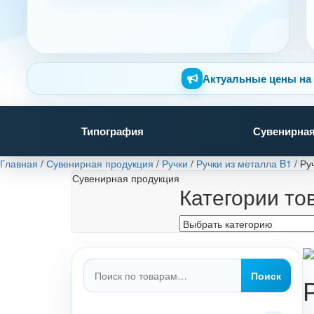
Актуальные цены на 
Типография
Сувенирная
Главная
/
Сувенирная продукция
/
Ручки
/
Ручки из металла B1
/
Ру
Сувенирная продукция
Категории то
Искать:
Поиск