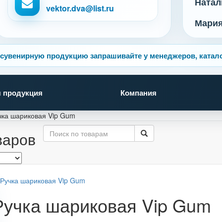
Натал
vektor.dva@list.ru
Мари
сувенирную продукцию запрашивайте у менеджеров, катало
 продукция
Компания
чка шариковая Vip Gum
варов
Ручка шариковая Vip Gum