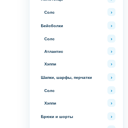
Солс
Бейсболки
Солс
Атлантис
Хэппи
Шапки, шарфы, перчатки
Солс
Хэппи
Брюки и шорты