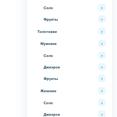
Солс
Фрукты
Толстовки
Мужские
Солс
Джиэрси
Фрукты
Женские
Солс
Джиэрси