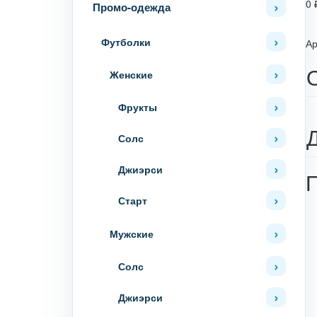
0
Промо-одежда
Футболки
Ар
Женские
Фрукты
Солс
Джиэрси
Старт
Мужские
Солс
Джиэрси