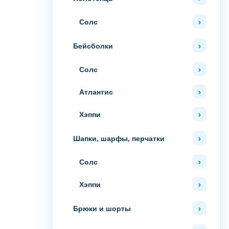
Солс
Бейсболки
Солс
Атлантис
Хэппи
Шапки, шарфы, перчатки
Солс
Хэппи
Брюки и шорты