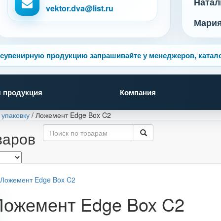
Натал
vektor.dva@list.ru
Мари
сувенирную продукцию запрашивайте у менеджеров, катало
 продукция
Компания
 упаковку
/
Ложемент Edge Box C2
варов
Ложемент Edge Box C2