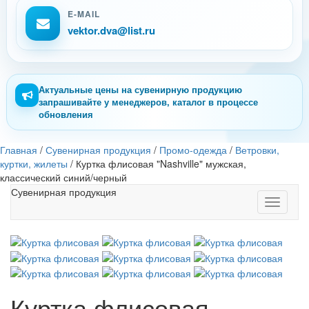
E-MAIL
vektor.dva@list.ru
Актуальные цены на сувенирную продукцию
запрашивайте у менеджеров, каталог в процессе
обновления
Главная
/
Сувенирная продукция
/
Промо-одежда
/
Ветровки,
куртки, жилеты
/
Куртка флисовая "Nashville" мужская,
классический синий/черный
Сувенирная продукция
Toggle
navigati
Куртка флисовая