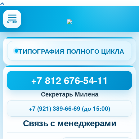
Открыть
МЕНЮ
или
закрыть
меню
сайта
ТИПОГРАФИЯ ПОЛНОГО ЦИКЛА
+7 812 676-54-11
Секретарь Милена
+7 (921) 389-66-69 (до 15:00)
Связь с менеджерами