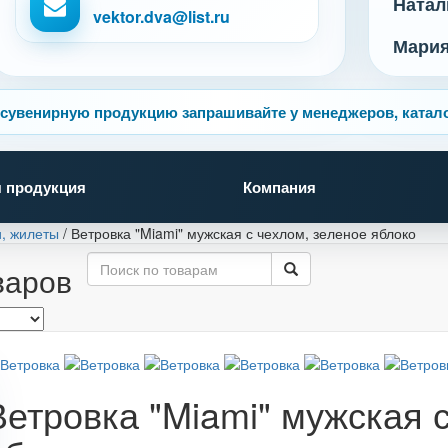
Натал
vektor.dva@list.ru
Мари
сувенирную продукцию запрашивайте у менеджеров, катало
 продукция
Компания
и, жилеты
/
Ветровка "Miami" мужская с чехлом, зеленое яблоко
варов
Ветровка "Miami" мужская 