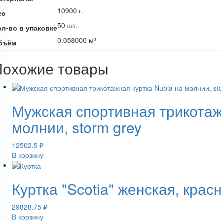
10900 г.
ес
50 шт.
ол-во в упаковке
0.058000 м³
бъём
Похожие товары
Мужская спортивная трикотаж
молнии, storm grey
12502.5
₽
В корзину
Куртка "Scotia" женская, крас
29828.75
₽
В корзину