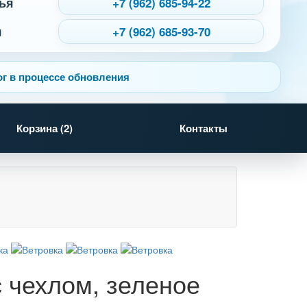
ья
+7 (962) 685-94-22
я
+7 (962) 685-93-70
г в процессе обновления
Корзина (
2
)
Контакты
с чехлом, зеленое