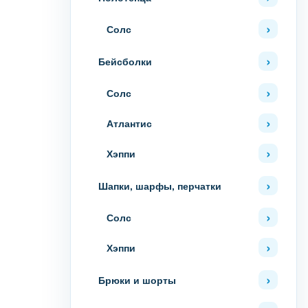
Солс
Бейсболки
Солс
Атлантис
Хэппи
Шапки, шарфы, перчатки
Солс
Хэппи
Брюки и шорты