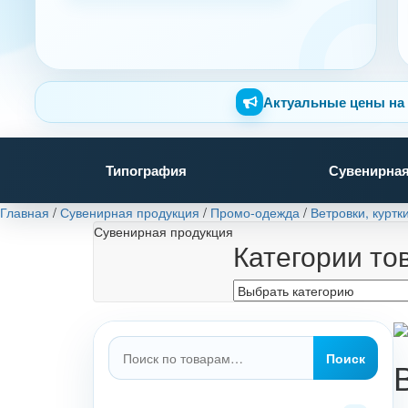
Актуальные цены на 
Типография
Сувенирная
Главная
/
Сувенирная продукция
/
Промо-одежда
/
Ветровки, куртк
Сувенирная продукция
Категории то
Искать:
Поиск