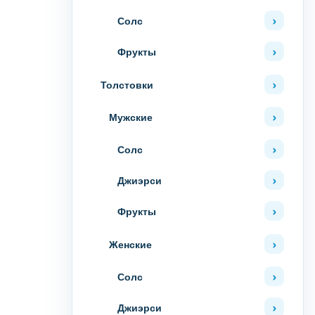
Солс
Фрукты
Толстовки
Мужские
Солс
Джиэрси
Фрукты
Женские
Солс
Джиэрси