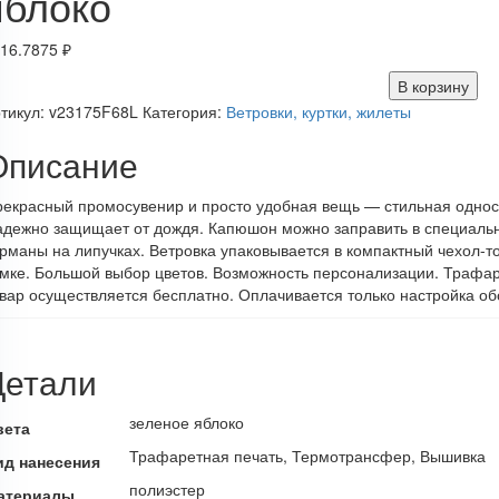
яблоко
16.7875
₽
В корзину
тикул:
v23175F68L
Категория:
Ветровки, куртки, жилеты
Описание
екрасный промосувенир и просто удобная вещь — стильная односл
дежно защищает от дождя. Капюшон можно заправить в специаль
рманы на липучках. Ветровка упаковывается в компактный чехол-то
мке. Большой выбор цветов. Возможность персонализации. Трафаре
вар осуществляется бесплатно. Оплачивается только настройка об
Детали
зеленое яблоко
вета
Трафаретная печать, Термотрансфер, Вышивка
ид нанесения
полиэстер
атериалы