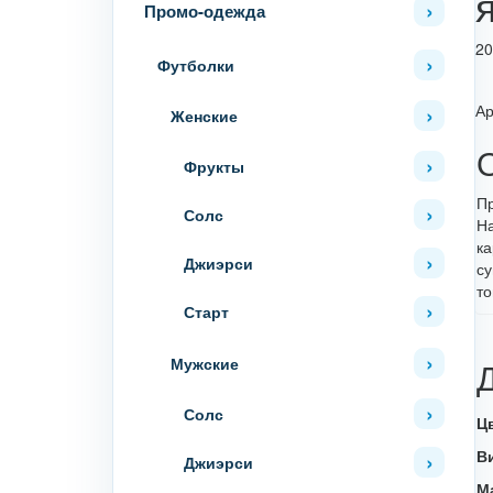
Промо-одежда
20
Футболки
Ар
Женские
Фрукты
Пр
Солс
На
ка
Джиэрси
су
то
Старт
Мужские
Солс
Ц
В
Джиэрси
М