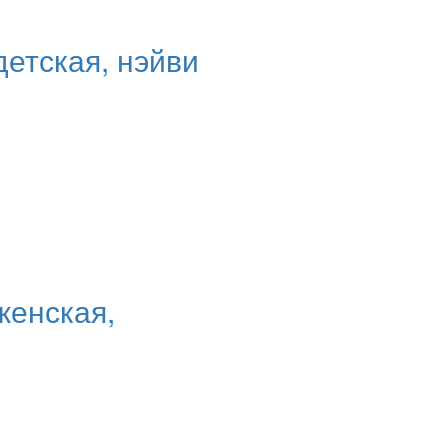
детская, нэйви
женская,