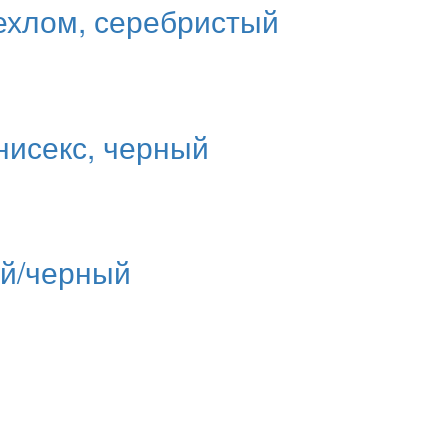
чехлом, серебристый
нисекс, черный
ый/черный