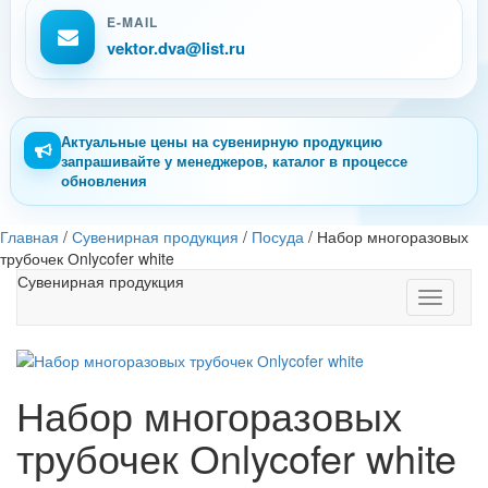
E-MAIL
vektor.dva@list.ru
Актуальные цены на сувенирную продукцию
запрашивайте у менеджеров, каталог в процессе
обновления
Главная
/
Сувенирная продукция
/
Посуда
/
Набор многоразовых
трубочек Оnlycofer white
Сувенирная продукция
Toggle
navigati
Набор многоразовых
трубочек Оnlycofer white