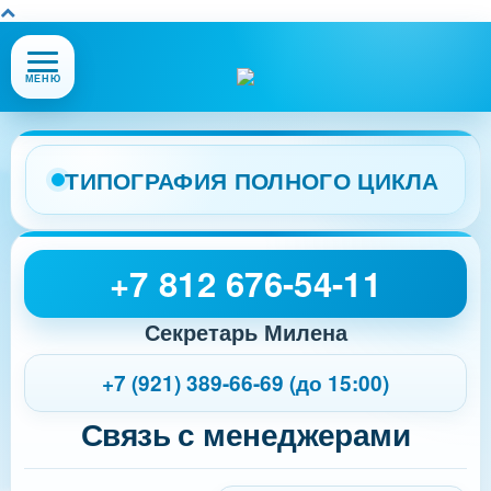
Открыть
МЕНЮ
или
закрыть
меню
сайта
ТИПОГРАФИЯ ПОЛНОГО ЦИКЛА
+7 812 676-54-11
Секретарь Милена
+7 (921) 389-66-69 (до 15:00)
Связь с менеджерами