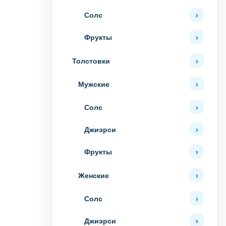
Солс
Фрукты
Толстовки
Мужские
Солс
Джиэрси
Фрукты
Женские
Солс
Джиэрси