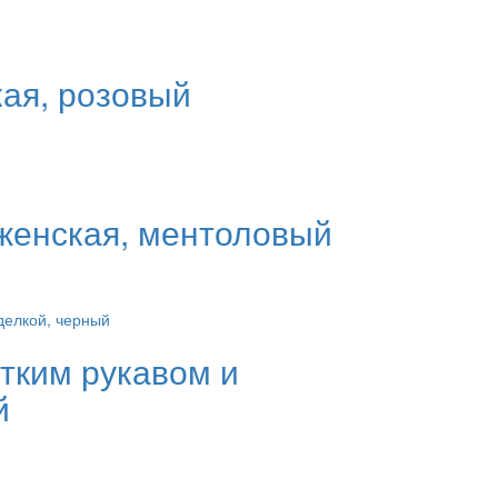
ая, розовый
 женская, ментоловый
тким рукавом и
й