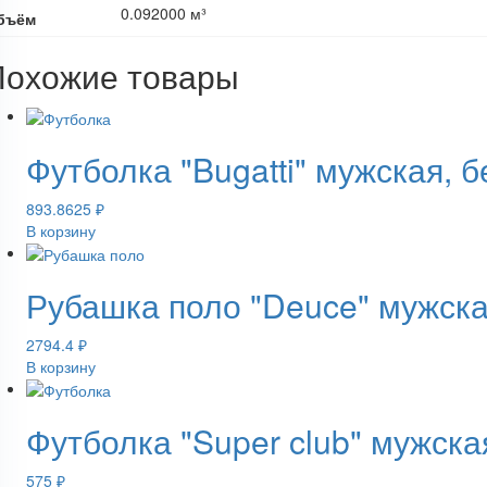
0.092000 м³
бъём
Похожие товары
Футболка "Bugatti" мужская,
893.8625
₽
В корзину
Рубашка поло "Deuce" мужска
2794.4
₽
В корзину
Футболка "Super club" мужск
575
₽