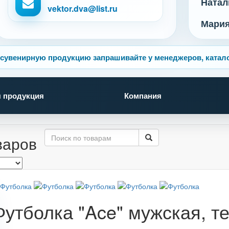
Натал
vektor.dva@list.ru
Мари
сувенирную продукцию запрашивайте у менеджеров, катало
 продукция
Компания
варов
Футболка "Ace" мужская, т