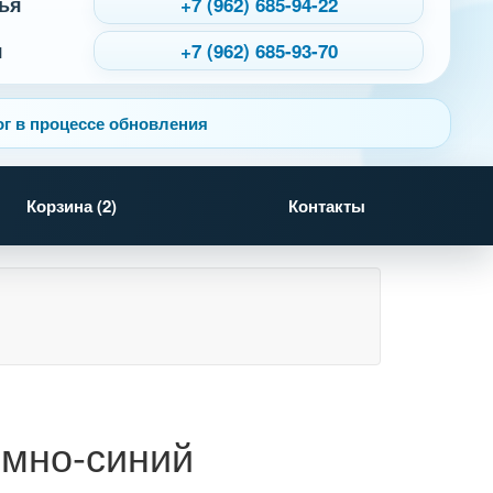
ья
+7 (962) 685-94-22
я
+7 (962) 685-93-70
г в процессе обновления
Корзина (
2
)
Контакты
емно-синий