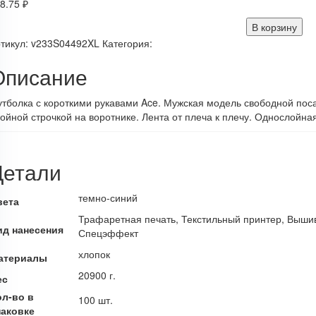
8.75
₽
В корзину
тикул:
v233S04492XL
Категория:
Описание
тболка с короткими рукавами Ace. Мужская модель свободной поса
ойной строчкой на воротнике. Лента от плеча к плечу. Однослойная
Детали
темно-синий
вета
Трафаретная печать, Текстильный принтер, Выши
ид нанесения
Спецэффект
хлопок
атериалы
20900 г.
ес
ол-во в
100 шт.
паковке