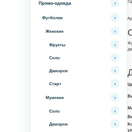
74
Промо-одежда
Футболки
Ар
Женские
Фу
Фрукты
дв
Солс
Джиэрси
Старт
Ц
В
Мужские
М
Солс
В
Джиэрси
К
у