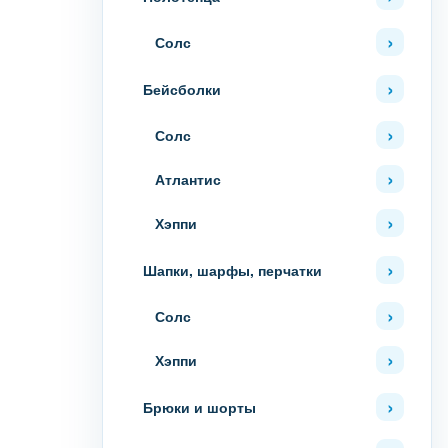
Солс
Бейсболки
Солс
Атлантис
Хэппи
Шапки, шарфы, перчатки
Солс
Хэппи
Брюки и шорты