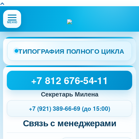
Открыть
МЕНЮ
или
закрыть
меню
сайта
ТИПОГРАФИЯ ПОЛНОГО ЦИКЛА
+7 812 676-54-11
Секретарь Милена
+7 (921) 389-66-69 (до 15:00)
Связь с менеджерами