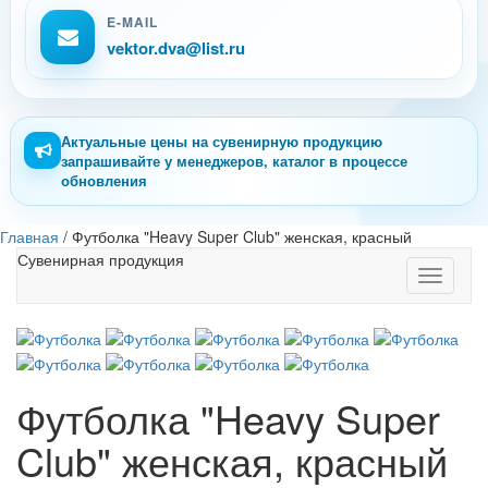
E-MAIL
vektor.dva@list.ru
Актуальные цены на сувенирную продукцию
запрашивайте у менеджеров, каталог в процессе
обновления
Главная
/
Футболка "Heavy Super Club" женская, красный
Сувенирная продукция
Toggle
navigati
Футболка "Heavy Super
Club" женская, красный