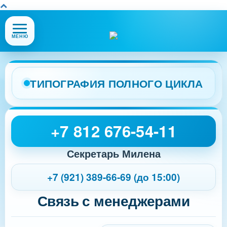
Открыть
МЕНЮ
или
закрыть
меню
сайта
ТИПОГРАФИЯ ПОЛНОГО ЦИКЛА
+7 812 676-54-11
Секретарь Милена
+7 (921) 389-66-69 (до 15:00)
Связь с менеджерами