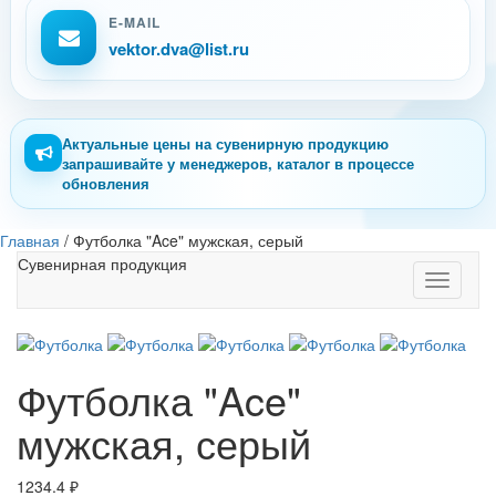
E-MAIL
vektor.dva@list.ru
Актуальные цены на сувенирную продукцию
запрашивайте у менеджеров, каталог в процессе
обновления
Главная
/
Футболка "Ace" мужская, серый
Сувенирная продукция
Toggle
navigati
Футболка "Ace"
мужская, серый
1234.4
₽