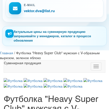
E-MAIL
vektor.dva@list.ru
Актуальные цены на сувенирную продукцию
запрашивайте у менеджеров, каталог в процессе
обновления
Главная
/
Футболка "Heavy Super Club" мужская с V-образным
вырезом, зеленое яблоко
Сувенирная продукция
Toggle
navigati
Футболка "Heavy Super
Club" мужская с V-