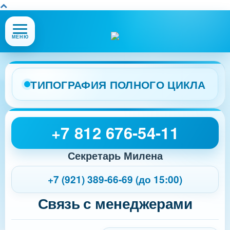
Открыть
МЕНЮ
или
закрыть
меню
сайта
ТИПОГРАФИЯ ПОЛНОГО ЦИКЛА
+7 812 676-54-11
Секретарь Милена
+7 (921) 389-66-69 (до 15:00)
Связь с менеджерами