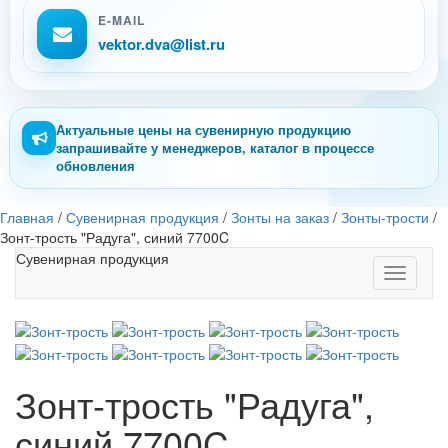
E-MAIL
vektor.dva@list.ru
Актуальные цены на сувенирную продукцию
запрашивайте у менеджеров, каталог в процессе
обновления
Главная
/
Сувенирная продукция
/
Зонты на заказ
/
Зонты-трости
/
Зонт-трость "Радуга", синий 7700C
Сувенирная продукция
Toggle
navigati
Зонт-трость "Радуга",
синий 7700C