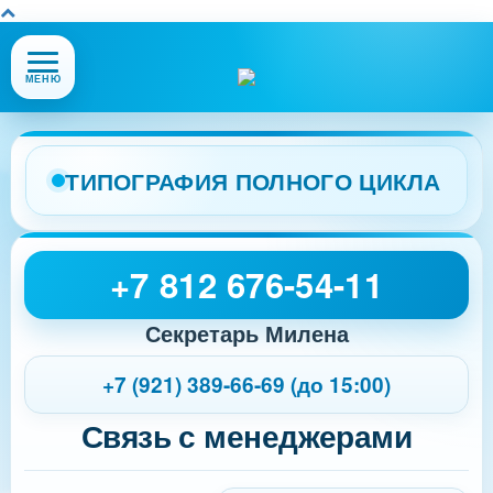
Открыть
МЕНЮ
или
закрыть
меню
сайта
ТИПОГРАФИЯ ПОЛНОГО ЦИКЛА
+7 812 676-54-11
Секретарь Милена
+7 (921) 389-66-69 (до 15:00)
Связь с менеджерами