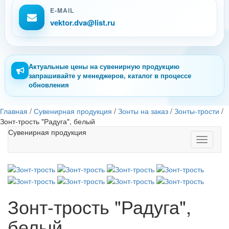
E-MAIL
vektor.dva@list.ru
Актуальные цены на сувенирную продукцию
запрашивайте у менеджеров, каталог в процессе
обновления
Главная
/
Сувенирная продукция
/
Зонты на заказ
/
Зонты-трости
/
Зонт-трость "Радуга", белый
Сувенирная продукция
Toggle
navigati
Зонт-трость "Радуга",
белый