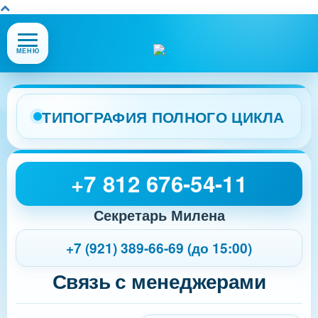
Открыть
МЕНЮ
или
закрыть
меню
сайта
ТИПОГРАФИЯ ПОЛНОГО ЦИКЛА
+7 812 676-54-11
Секретарь Милена
+7 (921) 389-66-69 (до 15:00)
Связь с менеджерами