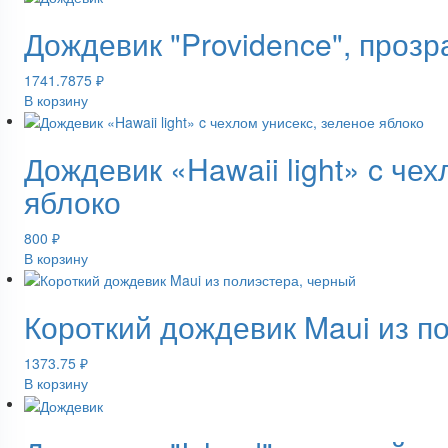
Дождевик "Providence", проз
1741.7875
₽
В корзину
Дождевик «Hawaii light» c че
яблоко
800
₽
В корзину
Короткий дождевик Maui из п
1373.75
₽
В корзину