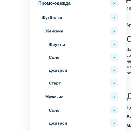
Промо-одежда
48
Футболки
Ар
Женские
Фрукты
За
со
Солс
не
мо
Джиэрси
ос
Старт
Мужские
Ц
Солс
В
Джиэрси
М