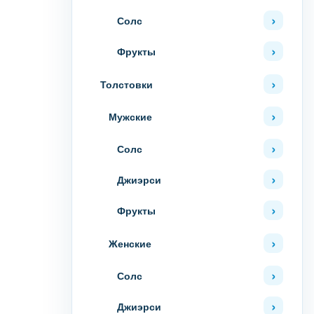
Солс
Фрукты
Толстовки
Мужские
Солс
Джиэрси
Фрукты
Женские
Солс
Джиэрси