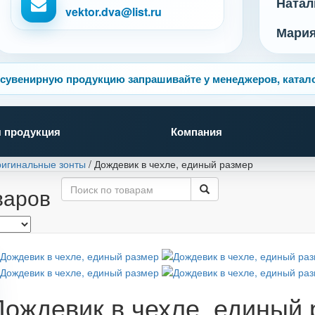
Натал
vektor.dva@list.ru
Мари
сувенирную продукцию запрашивайте у менеджеров, катало
 продукция
Компания
игинальные зонты
/
Дождевик в чехле, единый размер
варов
Дождевик в чехле, единый