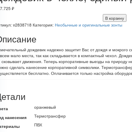
7.725
₽
В корзину
тикул:
v2838718
Категория:
Необычные и оригинальные зонты
Описание
мечательный дождевик надежно защитит Вас от дождя и мокрого сн
всем мало места, так как складывается в компактный чехол. Дожде
 сковывает движения. Теперь корпоративные выезды на природу н
жно сделать нанесение корпоративной символики. Термотрансфер 
уществляется бесплатно. Оплачивается только настройка оборудов
Детали
оранжевый
вета
Термотрансфер
ид нанесения
ПВХ
атериалы