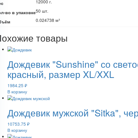
12000 г.
ес
50 шт.
ол-во в упаковке
0.024738 м³
бъём
Похожие товары
Дождевик "Sunshine" со све
красный, размер XL/XXL
1984.25
₽
В корзину
Дождевик мужской "Sitka", че
10753.75
₽
В корзину