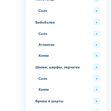
Солс
Бейсболки
Солс
Атлантис
Хэппи
Шапки, шарфы, перчатки
Солс
Хэппи
Брюки и шорты