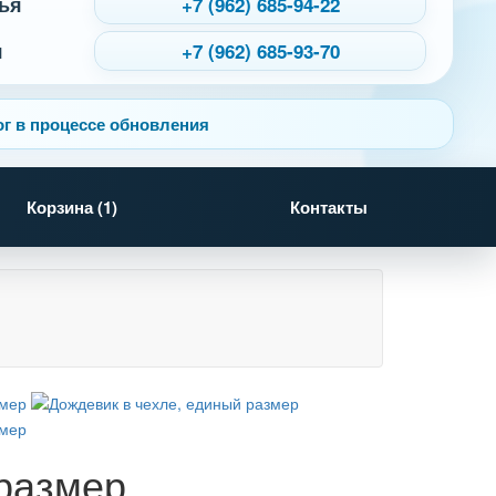
ья
+7 (962) 685-94-22
я
+7 (962) 685-93-70
г в процессе обновления
Корзина (
1
)
Контакты
 размер