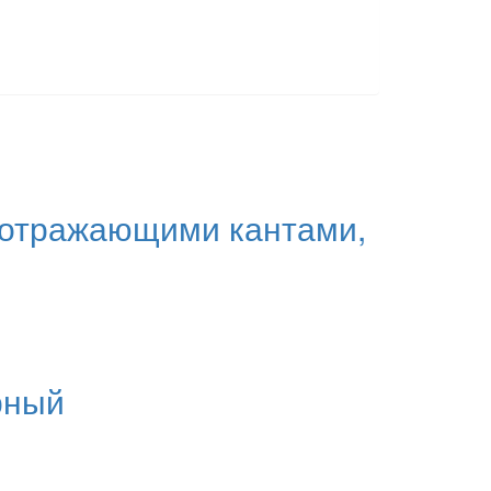
тоотражающими кантами,
рный