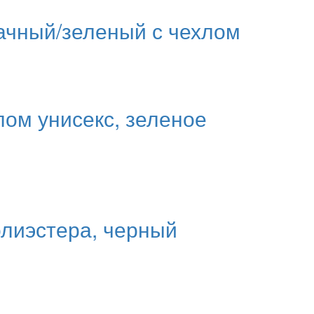
рачный/зеленый с чехлом
хлом унисекс, зеленое
олиэстера, черный