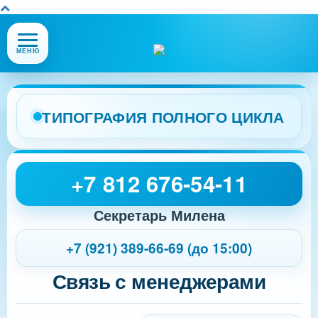
Открыть
МЕНЮ
или
закрыть
меню
сайта
ТИПОГРАФИЯ ПОЛНОГО ЦИКЛА
+7 812 676-54-11
Секретарь Милена
+7 (921) 389-66-69 (до 15:00)
Связь с менеджерами