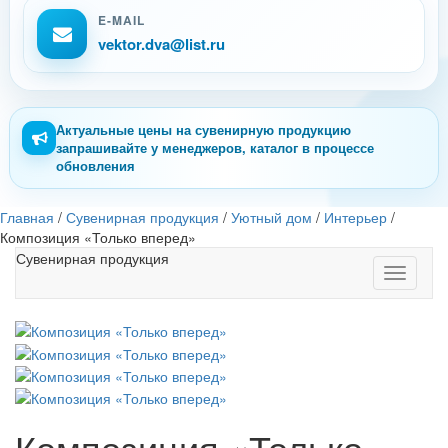
E-MAIL
vektor.dva@list.ru
Актуальные цены на сувенирную продукцию
запрашивайте у менеджеров, каталог в процессе
обновления
Главная
/
Сувенирная продукция
/
Уютный дом
/
Интерьер
/
Композиция «Только вперед»
Сувенирная продукция
Toggle
navigati
Композиция «Только